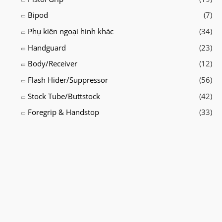
Bipod
(7)
Phụ kiện ngoại hình khác
(34)
Handguard
(23)
Body/Receiver
(12)
Flash Hider/Suppressor
(56)
Stock Tube/Buttstock
(42)
Foregrip & Handstop
(33)