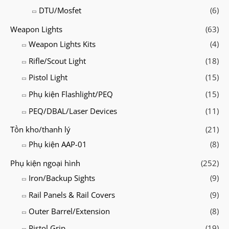
DTU/Mosfet
(6)
Weapon Lights
(63)
Weapon Lights Kits
(4)
Rifle/Scout Light
(18)
Pistol Light
(15)
Phụ kiện Flashlight/PEQ
(15)
PEQ/DBAL/Laser Devices
(11)
Tồn kho/thanh lý
(21)
Phụ kiện AAP-01
(8)
Phụ kiện ngoại hình
(252)
Iron/Backup Sights
(9)
Rail Panels & Rail Covers
(9)
Outer Barrel/Extension
(8)
Pistol Grip
(19)