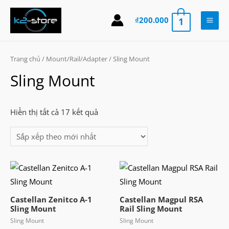
Skip
to
₫
200.000
1
Main
content
Men
Trang chủ
/
Mount/Rail/Adapter
/ Sling Mount
Sling Mount
Đã
Hiển thị tất cả 17 kết quả
sắp
xếp
theo
mới
nhất
Castellan Zenitco A-1
Castellan Magpul RSA
Sling Mount
Rail Sling Mount
Sling Mount
Sling Mount