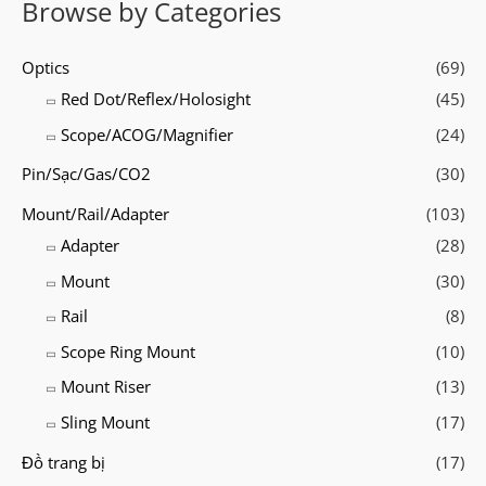
Browse by Categories
k
i
Optics
(69)
ế
Red Dot/Reflex/Holosight
(45)
m
Scope/ACOG/Magnifier
(24)
:
Pin/Sạc/Gas/CO2
(30)
Mount/Rail/Adapter
(103)
Adapter
(28)
Mount
(30)
Rail
(8)
Scope Ring Mount
(10)
Mount Riser
(13)
Sling Mount
(17)
Đồ trang bị
(17)