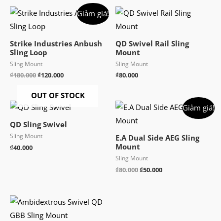
Giảm giá!
Strike Industries Anbush
QD Swivel Rail Sling
Sling Loop
Mount
Sling Mount
Sling Mount
Giá
Giá
₫
180.000
₫
120.000
₫
80.000
gốc
hiện
là:
tại
OUT OF STOCK
₫180.000.
là:
Giảm giá!
₫120.000.
QD Sling Swivel
Sling Mount
E.A Dual Side AEG Sling
Mount
₫
40.000
Sling Mount
Giá
Giá
₫
80.000
₫
50.000
gốc
hiện
là:
tại
₫80.000.
là:
₫50.000.