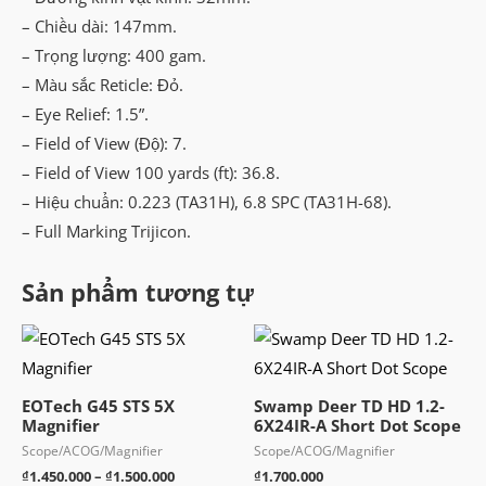
– Chiều dài: 147mm.
– Trọng lượng: 400 gam.
– Màu sắc Reticle: Đỏ.
– Eye Relief: 1.5”.
– Field of View (Độ): 7.
– Field of View 100 yards (ft): 36.8.
– Hiệu chuẩn: 0.223 (TA31H), 6.8 SPC (TA31H-68).
– Full Marking Trijicon.
Sản phẩm tương tự
EOTech G45 STS 5X
Swamp Deer TD HD 1.2-
Magnifier
6X24IR-A Short Dot Scope
Scope/ACOG/Magnifier
Scope/ACOG/Magnifier
Khoảng
₫
1.450.000
–
₫
1.500.000
₫
1.700.000