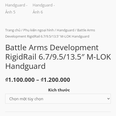
Trang chủ
/
Phụ kiện ngoại hình
/
Handguard
/ Battle Arms
Development RigidRail 6.7/9.5/13.5″ M-LOK Handguard
Battle Arms Development
RigidRail 6.7/9.5/13.5″ M-LOK
Handguard
Khoảng
₫
1.100.000
–
₫
1.200.000
giá:
Kích thước
từ
₫1.100.000