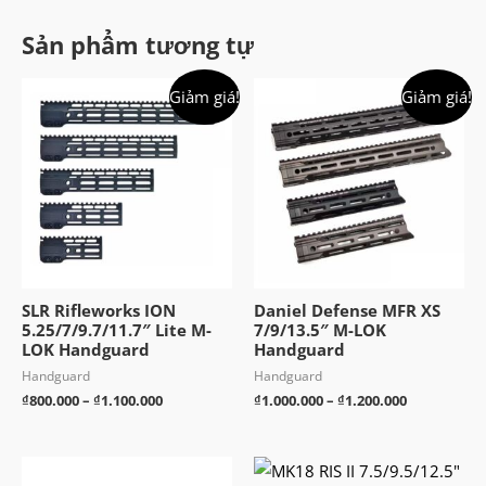
Sản phẩm tương tự
Giảm giá!
Giảm giá!
SLR Rifleworks ION
Daniel Defense MFR XS
5.25/7/9.7/11.7″ Lite M-
7/9/13.5″ M-LOK
LOK Handguard
Handguard
Handguard
Handguard
Khoảng
Khoảng
₫
800.000
–
₫
1.100.000
₫
1.000.000
–
₫
1.200.000
giá:
giá:
từ
từ
₫800.000
₫1.000.000
đến
đến