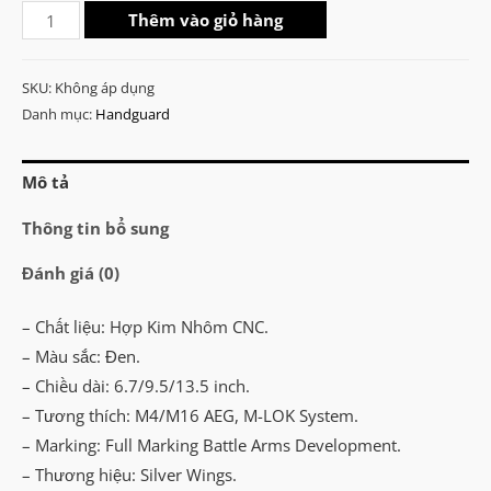
Battle
đến
Thêm vào giỏ hàng
Arms
₫1.200.000
Development
SKU:
Không áp dụng
RigidRail
Danh mục:
Handguard
6.7/9.5/13.5″
M-
Mô tả
LOK
Handguard
Thông tin bổ sung
số
Đánh giá (0)
lượng
– Chất liệu: Hợp Kim Nhôm CNC.
– Màu sắc: Đen.
– Chiều dài: 6.7/9.5/13.5 inch.
– Tương thích: M4/M16 AEG, M-LOK System.
– Marking: Full Marking Battle Arms Development.
– Thương hiệu: Silver Wings.