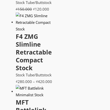
Stock Tube/Buttstock
Giá
Giá
₫
150.000
₫
120.000
gốc
hiện
là:
tại
₫150.000.
là:
F4 ZMG
₫120.000.
Slimline
Retractable
Compact
Stock
Stock Tube/Buttstock
Khoảng
₫
280.000
–
₫
420.000
giá:
từ
MFT
₫280.000
đến
Battlelink