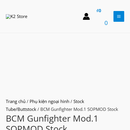
Skip
₫
0
to
content
Mai
0
Men
Trang chủ
/
Phụ kiện ngoại hình
/
Stock
Tube/Buttstock
/ BCM Gunfighter Mod.1 SOPMOD Stock
BCM Gunfighter Mod.1
SOPMOD Stock