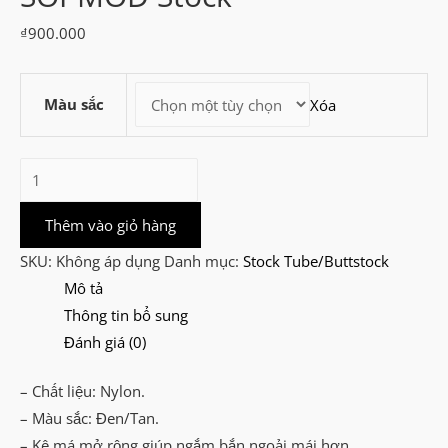
₫
900.000
Màu sắc
Xóa
BCM
Gunfighter
Mod.1
Thêm vào giỏ hàng
SOPMOD
SKU:
Không áp dụng
Danh mục:
Stock Tube/Buttstock
Stock
Mô tả
số
Thông tin bổ sung
lượng
Đánh giá (0)
– Chất liệu: Nylon.
– Màu sắc: Đen/Tan.
– Kê má mở rộng giúp ngắm bắn ngoải mái hơn.