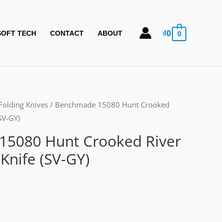
₫
0
0
SOFT TECH
CONTACT
ABOUT
Folding Knives
/ Benchmade 15080 Hunt Crooked
SV-GY)
5080 Hunt Crooked River
 Knife (SV-GY)