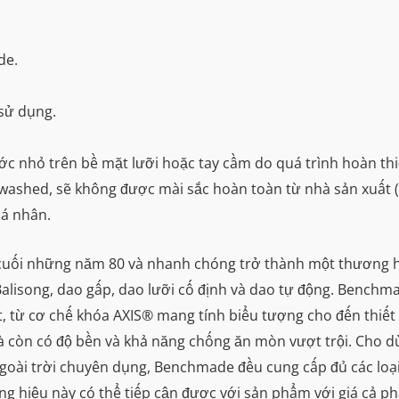
de.
sử dụng.
ước nhỏ trên bề mặt lưỡi hoặc tay cầm do quá trình hoàn th
newashed, sẽ không được mài sắc hoàn toàn từ nhà sản xuất
cá nhân.
uối những năm 80 và nhanh chóng trở thành một thương hiệ
lisong, dao gấp, dao lưỡi cố định và dao tự động. Benchmad
iết, từ cơ chế khóa AXIS® mang tính biểu tượng cho đến thiết 
à còn có độ bền và khả năng chống ăn mòn vượt trội. Cho 
ngoài trời chuyên dụng, Benchmade đều cung cấp đủ các lo
hiệu này có thể tiếp cận được với sản phẩm với giá cả phả