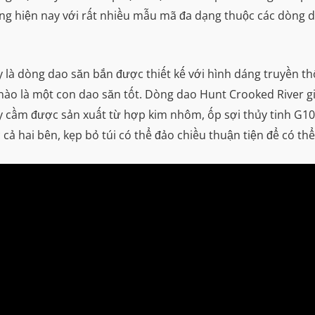
ường hiện nay với rất nhiều mẫu mã đa dạng thuộc các dòng
 là dòng dao săn bắn được thiết kế với hình dáng truyền t
nào là một con dao săn tốt. Dòng dao Hunt Crooked River g
ay cầm được sản xuất từ hợp kim nhôm, ốp sợi thủy tinh G10 
cả hai bên, kẹp bỏ túi có thể đảo chiều thuận tiện để có t