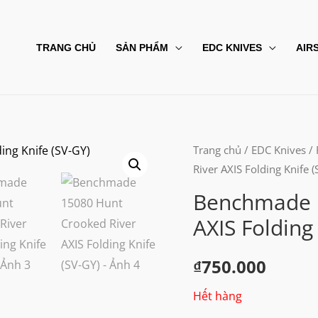
TRANG CHỦ
SẢN PHẨM
EDC KNIVES
AIR
Trang chủ
/
EDC Knives
/
River AXIS Folding Knife (
Benchmade 1
AXIS Folding
₫
750.000
Hết hàng