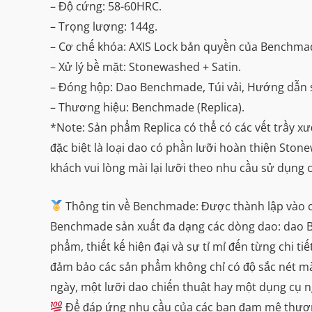
– Độ cứng: 58-60HRC.
– Trọng lượng: 144g.
– Cơ chế khóa: AXIS Lock bản quyền của Benchma
– Xử lý bề mặt: Stonewashed + Satin.
– Đóng hộp: Dao Benchmade, Túi vải, Hướng dẫn 
– Thương hiệu: Benchmade (Replica).
*Note: Sản phẩm Replica có thể có các vết trầy x
đặc biệt là loại dao có phần lưỡi hoàn thiện Sto
khách vui lòng mài lại lưỡi theo nhu cầu sử dụng 
Thông tin về Benchmade: Được thành lập vào c
Benchmade sản xuất đa dạng các dòng dao: dao Ba
phẩm, thiết kế hiện đại và sự tỉ mỉ đến từng chi t
đảm bảo các sản phẩm không chỉ có độ sắc nét m
ngày, một lưỡi dao chiến thuật hay một dụng cụ 
Để đáp ứng nhu cầu của các bạn đam mê thương 