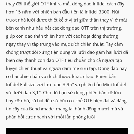
thay đổi thế giới OTF khi ra mắt dòng dao Infidel cách đây
hơn 15 năm với phiên bản đầu tiên là Infidel 3300. Nút
trượt nhả lưỡi được thiết kế ở vị trí giữa thân thay vì ở mặt
bên cạnh như hầu hết các dòng dao OTF trên thị trường,
giúp con dao thân thiên hơn với các hoạt động thường
ngày thay vì tập trung vào mục đích chiến thuật. Tay cầm
chống trượt đối xứng tiện dụng và lưỡi dao găm hai lưỡi đã
biến đây thành con dao OTF tiêu chuẩn cho cả người tập
luyện chiến thuật và người đam mê sưu tập. Dòng dao này
có hai phiên bản với kích thước khác nhau: Phiên bản
Infidel Fullsize với lưỡi dao 3.95″ và phiên bản Mini Infidel
với lưỡi dao 3,1″. Cho dù bạn sử dụng phiên bản cỡ lớn
hay cỡ nhỏ, cả hai đều sở hữu cơ chế OTF hiện đại và đáng
tin cậy của Benchmade, mang lại hành động mượt mà và
phản hồi cực nhanh với mỗi lần phóng lưỡi.