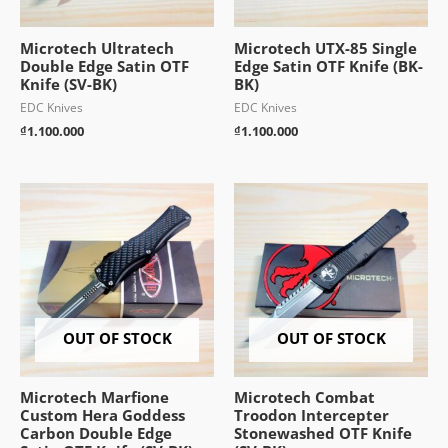
Microtech Ultratech
Microtech UTX-85 Single
Double Edge Satin OTF
Edge Satin OTF Knife (BK-
Knife (SV-BK)
BK)
EDC Knives
EDC Knives
₫
1.100.000
₫
1.100.000
OUT OF STOCK
OUT OF STOCK
Microtech Marfione
Microtech Combat
Custom Hera Goddess
Troodon Intercepter
Carbon Double Edge
Stonewashed OTF Knife