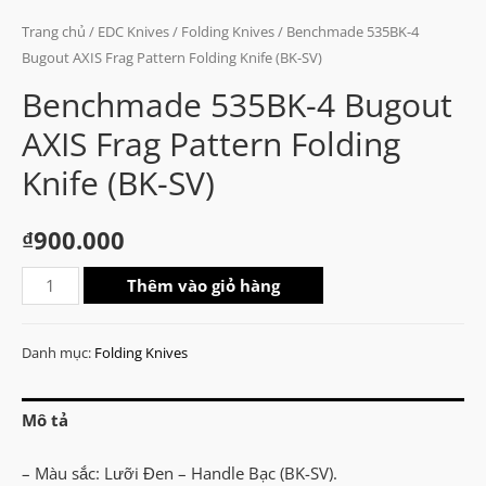
Trang chủ
/
EDC Knives
/
Folding Knives
/ Benchmade 535BK-4
Bugout AXIS Frag Pattern Folding Knife (BK-SV)
Benchmade 535BK-4 Bugout
AXIS Frag Pattern Folding
Knife (BK-SV)
₫
900.000
Benchmade
Thêm vào giỏ hàng
535BK-
4
Danh mục:
Folding Knives
Bugout
AXIS
Mô tả
Frag
Pattern
– Màu sắc: Lưỡi Đen – Handle Bạc (BK-SV).
Folding