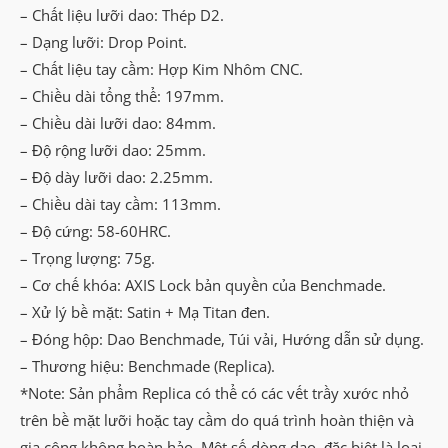
– Chất liệu lưỡi dao: Thép D2.
Knife
– Dạng lưỡi: Drop Point.
(BK-
– Chất liệu tay cầm: Hợp Kim Nhôm CNC.
SV)
– Chiều dài tổng thể: 197mm.
số
– Chiều dài lưỡi dao: 84mm.
lượng
– Độ rộng lưỡi dao: 25mm.
– Độ dày lưỡi dao: 2.25mm.
– Chiều dài tay cầm: 113mm.
– Độ cứng: 58-60HRC.
– Trọng lượng: 75g.
– Cơ chế khóa: AXIS Lock bản quyền của Benchmade.
– Xử lý bề mặt: Satin + Mạ Titan đen.
– Đóng hộp: Dao Benchmade, Túi vải, Hướng dẫn sử dụng.
– Thương hiệu: Benchmade (Replica).
*Note: Sản phẩm Replica có thể có các vết trầy xước nhỏ
trên bề mặt lưỡi hoặc tay cầm do quá trình hoàn thiện và
gia công không hoàn hảo. Một số dòng dao, đặc biệt là loại