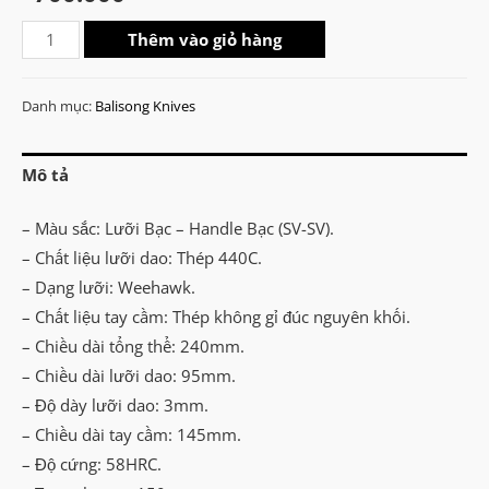
Benchmade
Thêm vào giỏ hàng
TheONE
Model
Danh mục:
Balisong Knives
42
Weehawk
Mô tả
Blue
Dragon
– Màu sắc: Lưỡi Bạc – Handle Bạc (SV-SV).
Balisong
– Chất liệu lưỡi dao: Thép 440C.
Knife
– Dạng lưỡi: Weehawk.
(SV-
– Chất liệu tay cầm: Thép không gỉ đúc nguyên khối.
SV)
– Chiều dài tổng thể: 240mm.
số
– Chiều dài lưỡi dao: 95mm.
lượng
– Độ dày lưỡi dao: 3mm.
– Chiều dài tay cầm: 145mm.
– Độ cứng: 58HRC.