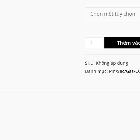
BMAX
Thêm vào
M4
1100mAh/1500mAh/25c
SKU:
Không áp dụng
Lipo
Danh mục:
Pin/Sạc/Gas/C
Battery
số
lượng