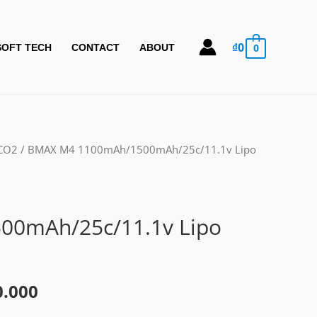
₫
0
0
SOFT TECH
CONTACT
ABOUT
/CO2
/ BMAX M4 1100mAh/1500mAh/25c/11.1v Lipo
00mAh/25c/11.1v Lipo
Khoảng
0.000