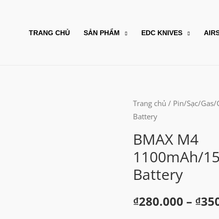
TRANG CHỦ
SẢN PHẨM
EDC KNIVES
AIR
Trang chủ
/
Pin/Sạc/Gas
Battery
BMAX M4
1100mAh/15
Battery
₫
280.000
–
₫
35