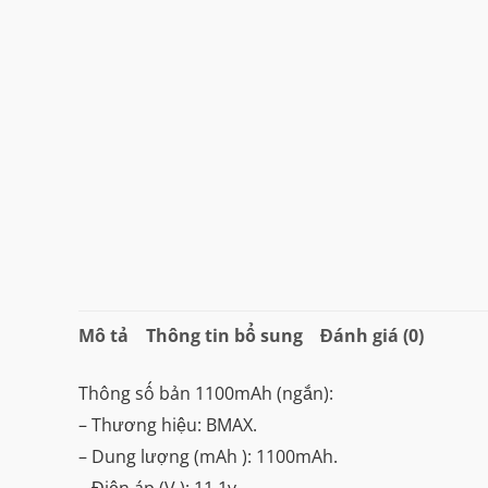
Mô tả
Thông tin bổ sung
Đánh giá (0)
Thông số bản 1100mAh (ngắn):
– Thương hiệu: BMAX.
– Dung lượng (mAh ): 1100mAh.
– Điện áp (V ): 11.1v.