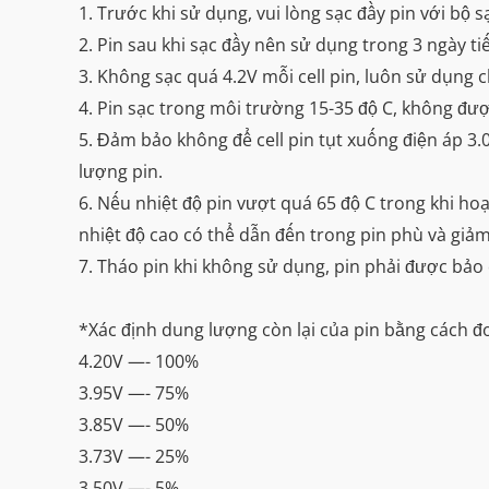
1. Trước khi sử dụng, vui lòng sạc đầy pin với bộ 
2. Pin sau khi sạc đầy nên sử dụng trong 3 ngày t
3. Không sạc quá 4.2V mỗi cell pin, luôn sử dụng c
4. Pin sạc trong môi trường 15-35 độ C, không đượ
5. Đảm bảo không để cell pin tụt xuống điện áp 3.
lượng pin.
6. Nếu nhiệt độ pin vượt quá 65 độ C trong khi h
nhiệt độ cao có thể dẫn đến trong pin phù và giảm
7. Tháo pin khi không sử dụng, pin phải được bảo 
*Xác định dung lượng còn lại của pin bằng cách đo
4.20V —- 100%
3.95V —- 75%
3.85V —- 50%
3.73V —- 25%
3.50V —- 5%