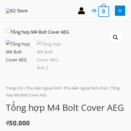
Skip
₫
0
0
to
Main
content
Men
Trang chủ
/
Phụ kiện ngoại hình
/
Phụ kiện ngoại hình khác
/ Tổng
hợp M4 Bolt Cover AEG
Tổng hợp M4 Bolt Cover AEG
₫
50.000