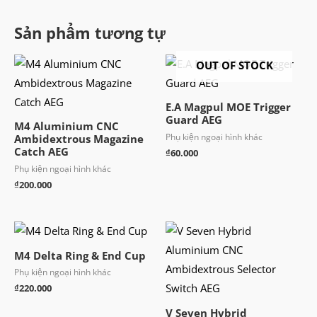
Sản phẩm tương tự
OUT OF STOCK
E.A Magpul MOE Trigger
Guard AEG
M4 Aluminium CNC
Phụ kiện ngoại hình khác
Ambidextrous Magazine
Catch AEG
₫
60.000
Phụ kiện ngoại hình khác
₫
200.000
M4 Delta Ring & End Cup
Phụ kiện ngoại hình khác
₫
220.000
V Seven Hybrid