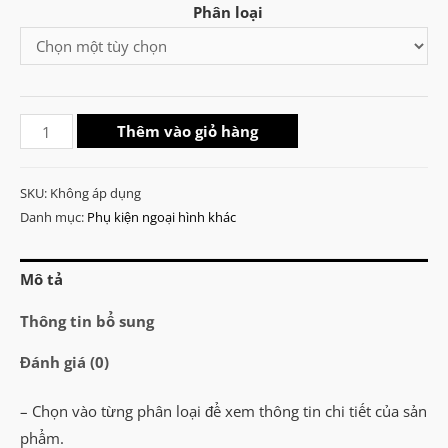
Phân loại
Tổng
Thêm vào giỏ hàng
hợp
M4
SKU:
Không áp dụng
Bolt
Danh mục:
Phụ kiện ngoại hình khác
Cover
AEG
Mô tả
số
lượng
Thông tin bổ sung
Đánh giá (0)
– Chọn vào từng phân loại để xem thông tin chi tiết của sản
phẩm.