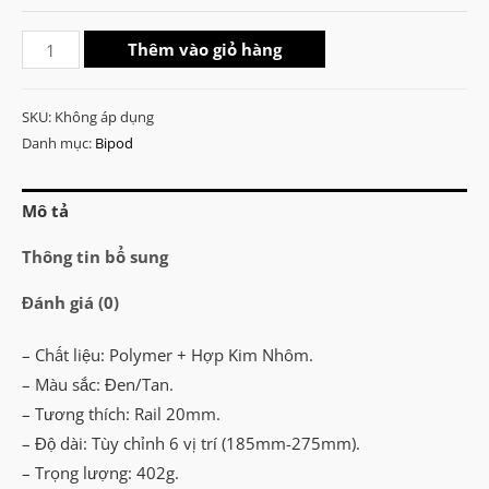
Castellan
Thêm vào giỏ hàng
Magpul
Bipod
SKU:
Không áp dụng
(Pivot
Danh mục:
Bipod
Version)
số
Mô tả
lượng
Thông tin bổ sung
Đánh giá (0)
– Chất liệu: Polymer + Hợp Kim Nhôm.
– Màu sắc: Đen/Tan.
– Tương thích: Rail 20mm.
– Độ dài: Tùy chỉnh 6 vị trí (185mm-275mm).
– Trọng lượng: 402g.