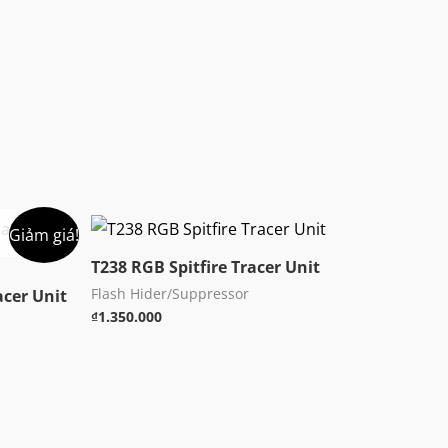
Giảm giá!
T238 RGB Spitfire Tracer Unit
Flash Hider/Suppressor
acer Unit
₫
1.350.000