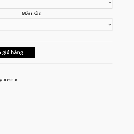
từ
Màu sắc
₫1.320.000
đến
₫1.450.000
 giỏ hàng
uppressor