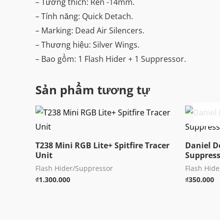
– Tương thích: Ren -14mm.
– Tính năng: Quick Detach.
– Marking: Dead Air Silencers.
– Thương hiệu: Silver Wings.
– Bao gồm: 1 Flash Hider + 1 Suppressor.
Sản phẩm tương tự
T238 Mini RGB Lite+ Spitfire Tracer
Daniel 
Unit
Suppres
Flash Hider/Suppressor
Flash Hid
₫
1.300.000
₫
350.000