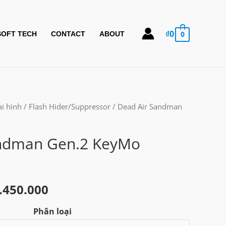
₫
0
0
SOFT TECH
CONTACT
ABOUT
i hình
/
Flash Hider/Suppressor
/ Dead Air Sandman
andman Gen.2 KeyMo
Khoảng
.450.000
giá:
Phân loại