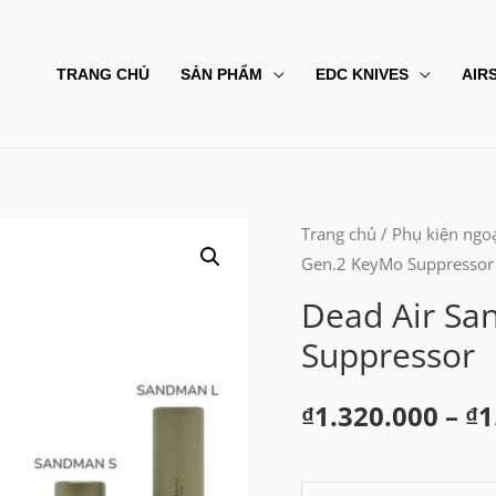
TRANG CHỦ
SẢN PHẨM
EDC KNIVES
AIR
Trang chủ
/
Phụ kiện ngoạ
Gen.2 KeyMo Suppressor
Dead Air S
Suppressor
₫
1.320.000
–
₫
1