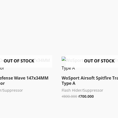
OUT OF STOCK
OUT OF STOCK
Defense Wave 147x34MM
WoSport Airsoft Spitfire Tr
sor
Type A
er/Suppressor
Flash Hider/Suppressor
Giá
Giá
₫
800.000
₫
700.000
gốc
hiện
là:
tại
₫800.000.
là:
₫700.000.