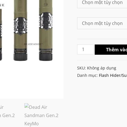
Dead
Thêm vào
Air
Sandman
SKU:
Không áp dụng
Gen.2
Danh mục:
Flash Hider/S
KeyMo
Suppressor
số
lượng