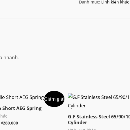
Danh mục:
Linh kiện khác
Steel
Spring
Guide
số
lượng
xo nhanh.
Giảm giá!
o Short AEG Spring
khác
G.F Stainless Steel 65/90/
Cylinder
Khoảng
₫
280.000
giá: