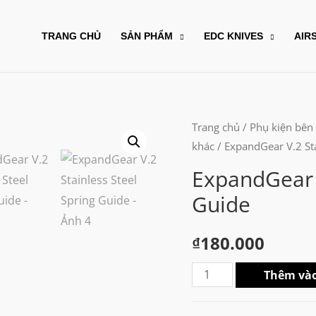
TRANG CHỦ
SẢN PHẨM
EDC KNIVES
AIR
Trang chủ
/
Phụ kiện bên
khác
/ ExpandGear V.2 Sta
ExpandGear V
Guide
₫
180.000
ExpandGear
Thêm vào
V.2
Stainless