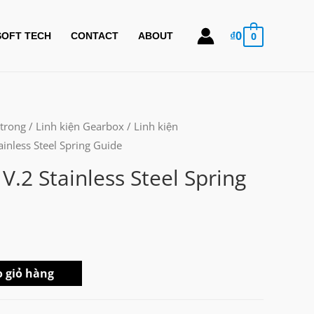
₫
0
0
SOFT TECH
CONTACT
ABOUT
 trong
/
Linh kiện Gearbox
/
Linh kiện
inless Steel Spring Guide
.2 Stainless Steel Spring
 giỏ hàng