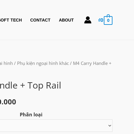
₫
0
0
SOFT TECH
CONTACT
ABOUT
i hình
/
Phụ kiện ngoại hình khác
/ M4 Carry Handle +
dle + Top Rail
Khoảng
0.000
giá:
Phân loại
từ