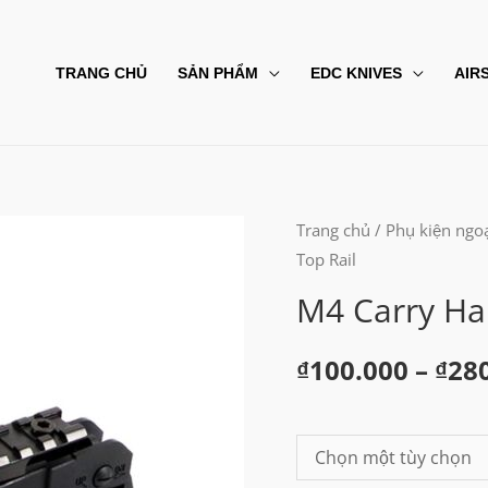
TRANG CHỦ
SẢN PHẨM
EDC KNIVES
AIR
Trang chủ
/
Phụ kiện ngoạ
Top Rail
M4 Carry Han
₫
100.000
–
₫
28