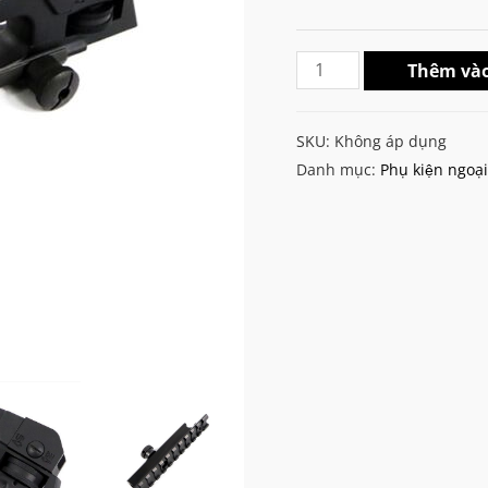
M4
Thêm vào
Carry
Handle
SKU:
Không áp dụng
+
Danh mục:
Phụ kiện ngoại
Top
Rail
số
lượng