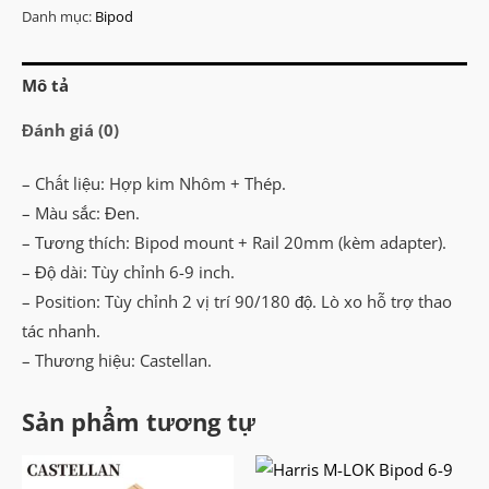
6-
Danh mục:
Bipod
9
inch
Mô tả
số
lượng
Đánh giá (0)
– Chất liệu: Hợp kim Nhôm + Thép.
– Màu sắc: Đen.
– Tương thích: Bipod mount + Rail 20mm (kèm adapter).
– Độ dài: Tùy chỉnh 6-9 inch.
– Position: Tùy chỉnh 2 vị trí 90/180 độ. Lò xo hỗ trợ thao
tác nhanh.
– Thương hiệu: Castellan.
Sản phẩm tương tự