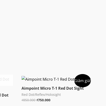
Giảm giá!
Aimpoint Micro T-1 Red Dot Sight
Red Dot/Reflex/Holosight
d Dot
Giá
Giá
₫
850.000
₫
750.000
gốc
hiện