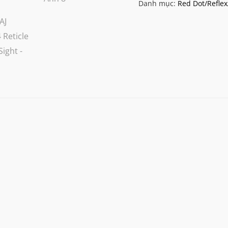
Danh mục:
Red Dot/Reflex
Reticle
Red
Dot
Sight
số
lượng