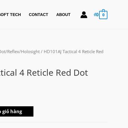
₫
0
0
SOFT TECH
CONTACT
ABOUT
Dot/Reflex/Holosight
/ HD101AJ Tactical 4 Reticle Red
ical 4 Reticle Red Dot
 giỏ hàng