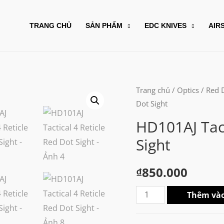
TRANG CHỦ
SẢN PHẨM
EDC KNIVES
AIR
Trang chủ
/
Optics
/
Red 
Dot Sight
HD101AJ Tact
Sight
₫
850.000
HD101AJ
Thêm vào
Tactical
4