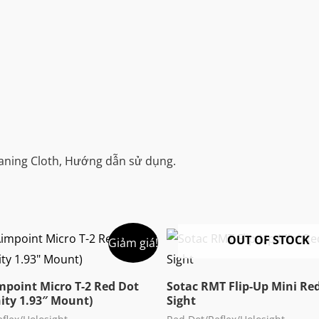
leaning Cloth, Hướng dẫn sử dụng.
OUT OF STOCK
Giảm giá!
mpoint Micro T-2 Red Dot
Sotac RMT Flip-Up Mini Re
nity 1.93″ Mount)
Sight