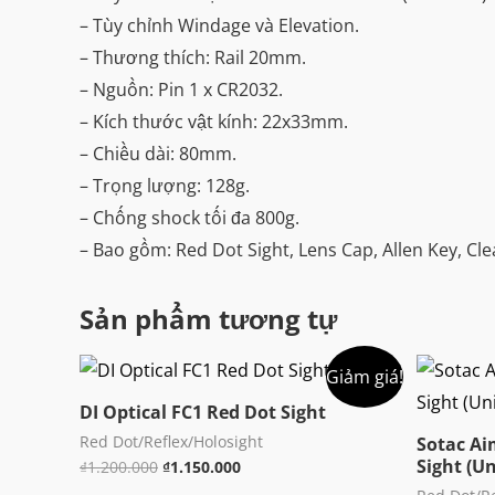
– Tùy chỉnh Windage và Elevation.
– Thương thích: Rail 20mm.
– Nguồn: Pin 1 x CR2032.
– Kích thước vật kính: 22x33mm.
– Chiều dài: 80mm.
– Trọng lượng: 128g.
– Chống shock tối đa 800g.
– Bao gồm: Red Dot Sight, Lens Cap, Allen Key, C
Sản phẩm tương tự
Giảm giá!
DI Optical FC1 Red Dot Sight
Red Dot/Reflex/Holosight
Sotac Ai
Sight (U
Giá
Giá
₫
1.200.000
₫
1.150.000
gốc
hiện