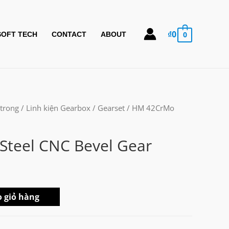
₫
0
0
SOFT TECH
CONTACT
ABOUT
 trong
/
Linh kiện Gearbox
/
Gearset
/ HM 42CrMo
teel CNC Bevel Gear
 giỏ hàng