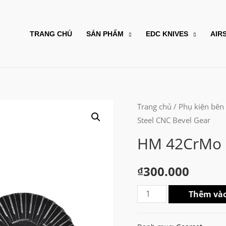
TRANG CHỦ
SẢN PHẨM
EDC KNIVES
AIR
Trang chủ
/
Phụ kiện bên
Steel CNC Bevel Gear
HM 42CrMo S
₫
300.000
HM
Thêm vào
42CrMo
Steel