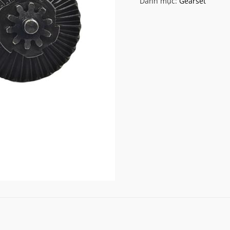
Danh mục:
Gearset
CNC
Bevel
Gear
số
lượng