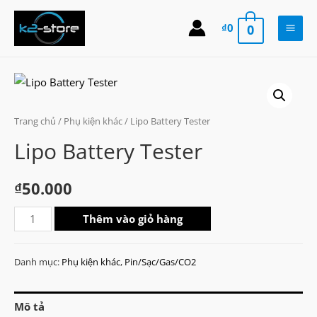
Skip
to
₫
0
0
Main
content
Men
Trang chủ
/
Phụ kiện khác
/ Lipo Battery Tester
Lipo Battery Tester
₫
50.000
Lipo
Thêm vào giỏ hàng
Battery
Tester
Danh mục:
Phụ kiện khác
,
Pin/Sạc/Gas/CO2
số
lượng
Mô tả