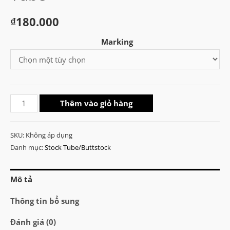
₫
180.000
Marking
M4
Thêm vào giỏ hàng
Mil-
Spec
SKU:
Không áp dụng
AEG
Danh mục:
Stock Tube/Buttstock
QD
Stock
Mô tả
Tube
số
Thông tin bổ sung
lượng
Đánh giá (0)