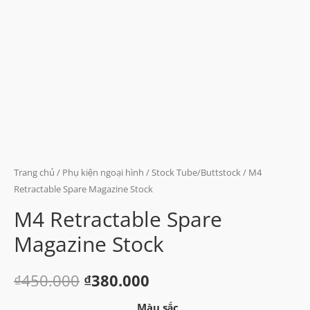
Trang chủ
/
Phụ kiện ngoại hình
/
Stock Tube/Buttstock
/ M4
Retractable Spare Magazine Stock
M4 Retractable Spare
Magazine Stock
Giá
Giá
₫
450.000
₫
380.000
gốc
hiện
Màu sắc