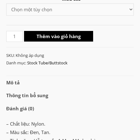
là:
tại
₫450.000.
là:
M4
₫380.000.
Thêm vào giỏ hàng
Retractable
Spare
SKU:
Không áp dụng
Magazine
Danh mục:
Stock Tube/Buttstock
Stock
số
Mô tả
lượng
Thông tin bổ sung
Đánh giá (0)
– Chất liệu: Nylon.
– Màu sắc: Đen, Tan.