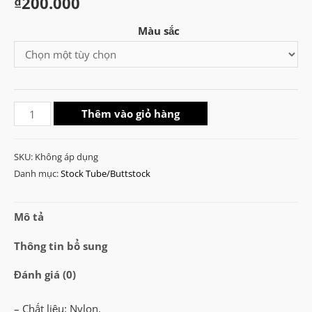
₫
200.000
Màu sắc
Magpul
Thêm vào giỏ hàng
CTR
Carbine
SKU:
Không áp dụng
Stock
Danh mục:
Stock Tube/Buttstock
số
lượng
Mô tả
Thông tin bổ sung
Đánh giá (0)
– Chất liệu: Nylon.