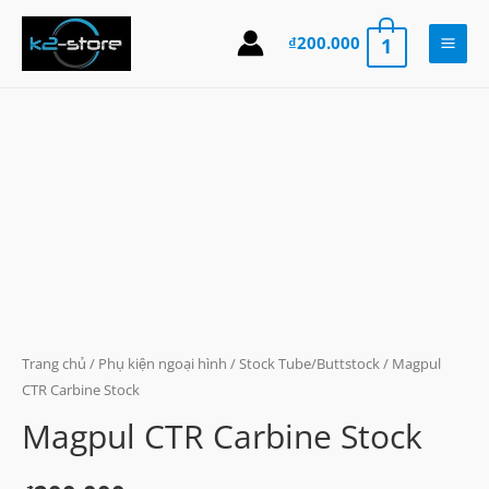
Skip
to
₫
200.000
1
Main
content
Men
Trang chủ
/
Phụ kiện ngoại hình
/
Stock Tube/Buttstock
/ Magpul
CTR Carbine Stock
Magpul CTR Carbine Stock