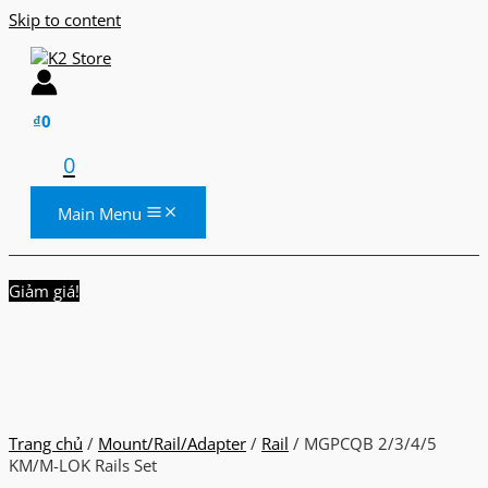
Skip to content
₫
0
0
Main Menu
Giảm giá!
Trang chủ
/
Mount/Rail/Adapter
/
Rail
/ MGPCQB 2/3/4/5
KM/M-LOK Rails Set