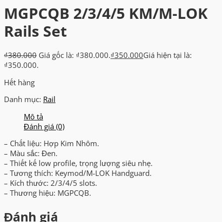
MGPCQB 2/3/4/5 KM/M-LOK
Rails Set
₫
380.000
Giá gốc là: ₫380.000.
₫
350.000
Giá hiện tại là:
₫350.000.
Hết hàng
Danh mục:
Rail
Mô tả
Đánh giá (0)
– Chất liệu: Hợp Kim Nhôm.
– Màu sắc: Đen.
– Thiết kế low profile, trọng lượng siêu nhẹ.
– Tương thích: Keymod/M-LOK Handguard.
– Kích thước: 2/3/4/5 slots.
– Thương hiệu: MGPCQB.
Đánh giá