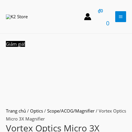
Skip
₫
0
to
content
Mai
0
Men
Giảm giá!
Trang chủ
/
Optics
/
Scope/ACOG/Magnifier
/ Vortex Optics
Micro 3X Magnifier
Vortex Optics Micro 3X