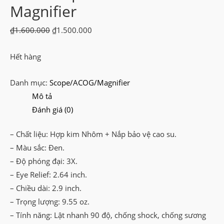
Magnifier
Giá
Giá
₫
1.600.000
₫
1.500.000
gốc
hiện
Hết hàng
là:
tại
₫1.600.000.
là:
Danh mục:
Scope/ACOG/Magnifier
₫1.500.000.
Mô tả
Đánh giá (0)
– Chất liệu: Hợp kim Nhôm + Nắp bảo vệ cao su.
– Màu sắc: Đen.
– Độ phóng đại: 3X.
– Eye Relief: 2.64 inch.
– Chiều dài: 2.9 inch.
– Trọng lượng: 9.55 oz.
– Tính năng: Lật nhanh 90 độ, chống shock, chống sương