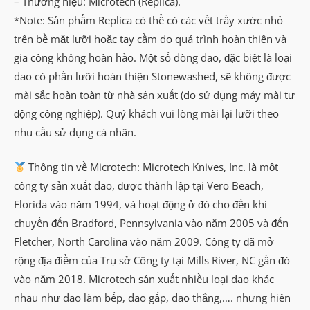
– Thương hiệu: Microtech (Replica).
*Note: Sản phẩm Replica có thể có các vết trầy xước nhỏ
trên bề mặt lưỡi hoặc tay cầm do quá trình hoàn thiện và
gia công không hoàn hảo. Một số dòng dao, đặc biệt là loại
dao có phần lưỡi hoàn thiện Stonewashed, sẽ không được
mài sắc hoàn toàn từ nhà sản xuất (do sử dụng máy mài tự
động công nghiệp). Quý khách vui lòng mài lại lưỡi theo
nhu cầu sử dụng cá nhân.
Thông tin về Microtech: Microtech Knives, Inc. là một
công ty sản xuất dao, được thành lập tại Vero Beach,
Florida vào năm 1994, và hoạt động ở đó cho đến khi
chuyển đến Bradford, Pennsylvania vào năm 2005 và đến
Fletcher, North Carolina vào năm 2009. Công ty đã mở
rộng địa điểm của Trụ sở Công ty tại Mills River, NC gần đó
vào năm 2018. Microtech sản xuất nhiều loại dao khác
nhau như dao làm bếp, dao gấp, dao thẳng,…. nhưng hiên