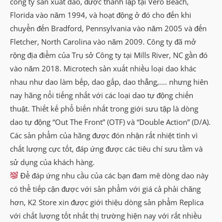
công ty sản xuất dao, được thành lập tại Vero Beach,
Florida vào năm 1994, và hoạt động ở đó cho đến khi
chuyển đến Bradford, Pennsylvania vào năm 2005 và đến
Fletcher, North Carolina vào năm 2009. Công ty đã mở
rộng địa điểm của Trụ sở Công ty tại Mills River, NC gần đó
vào năm 2018. Microtech sản xuất nhiều loại dao khác
nhau như dao làm bếp, dao gấp, dao thẳng,…. nhưng hiên
nay hãng nổi tiếng nhất với các loại dao tự động chiến
thuật. Thiết kế phổ biến nhất trong giới sưu tập là dòng
dao tự động “Out The Front” (OTF) và “Double Action” (D/A).
Các sản phẩm của hãng được đón nhận rất nhiệt tình vì
chất lượng cực tốt, đáp ứng được các tiêu chí sưu tầm và
sử dụng của khách hàng.
Để đáp ứng nhu cầu của các bạn đam mê dòng dao này
có thể tiếp cận được với sản phẩm với giá cả phải chăng
hơn, K2 Store xin được giới thiệu dòng sản phẩm Replica
với chất lượng tốt nhất thị trường hiện nay với rất nhiều