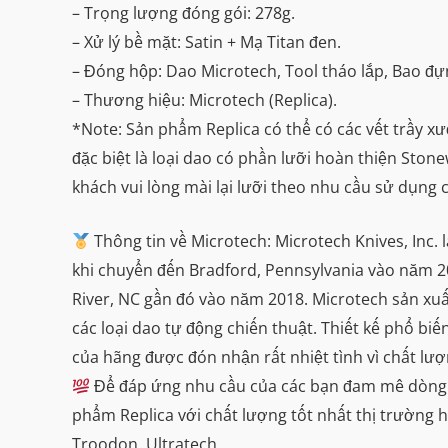
– Trọng lượng đóng gói: 278g.
– Xử lý bề mặt: Satin + Mạ Titan đen.
– Đóng hộp: Dao Microtech, Tool tháo lắp, Bao đ
– Thương hiệu: Microtech (Replica).
*Note: Sản phẩm Replica có thể có các vết trầy x
đặc biệt là loại dao có phần lưỡi hoàn thiện Sto
khách vui lòng mài lại lưỡi theo nhu cầu sử dụng 
Thông tin về Microtech: Microtech Knives, Inc. 
khi chuyển đến Bradford, Pennsylvania vào năm 20
River, NC gần đó vào năm 2018. Microtech sản xuấ
các loại dao tự động chiến thuật. Thiết kế phổ bi
của hãng được đón nhận rất nhiệt tình vì chất lư
Để đáp ứng nhu cầu của các bạn đam mê dòng da
phẩm Replica với chất lượng tốt nhất thị trường
Troodon, Ultratech….