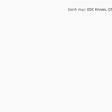
6
Danh mục:
EDC Knives
,
OT
VI
Single
Edge
OTF
Knife
(BK-
BK)
số
lượng