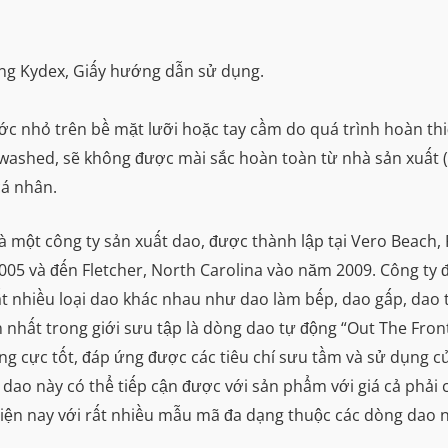
ựng Kydex, Giấy hướng dẫn sử dụng.
ước nhỏ trên bề mặt lưỡi hoặc tay cầm do quá trình hoàn th
newashed, sẽ không được mài sắc hoàn toàn từ nhà sản xuất
cá nhân.
là một công ty sản xuất dao, được thành lập tại Vero Beach
05 và đến Fletcher, North Carolina vào năm 2009. Công ty đã
t nhiều loại dao khác nhau như dao làm bếp, dao gấp, dao 
ến nhất trong giới sưu tập là dòng dao tự động “Out The Fron
ợng cực tốt, đáp ứng được các tiêu chí sưu tầm và sử dụng c
o này có thể tiếp cận được với sản phẩm với giá cả phải c
 hiện nay với rất nhiều mẫu mã đa dạng thuộc các dòng dao