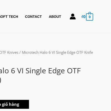
₫
0
0
SOFT TECH
CONTACT
ABOUT
OTF Knives
/ Microtech Halo 6 VI Single Edge OTF Knife
lo 6 VI Single Edge OTF
)
 giỏ hàng