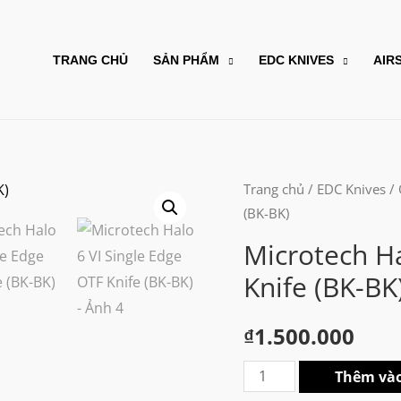
TRANG CHỦ
SẢN PHẨM
EDC KNIVES
AIR
Trang chủ
/
EDC Knives
/
(BK-BK)
Microtech Ha
Knife (BK-BK
₫
1.500.000
Microtech
Thêm vào
Halo