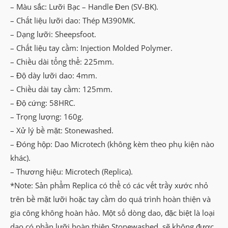
– Màu sắc: Lưỡi Bạc – Handle Đen (SV-BK).
– Chất liệu lưỡi dao: Thép M390MK.
– Dạng lưỡi: Sheepsfoot.
– Chất liệu tay cầm: Injection Molded Polymer.
– Chiều dài tổng thể: 225mm.
– Độ dày lưỡi dao: 4mm.
– Chiều dài tay cầm: 125mm.
– Độ cứng: 58HRC.
– Trọng lượng: 160g.
– Xử lý bề mặt: Stonewashed.
– Đóng hộp: Dao Microtech (không kèm theo phụ kiện nào
khác).
– Thương hiệu: Microtech (Replica).
*Note: Sản phẩm Replica có thể có các vết trầy xước nhỏ
trên bề mặt lưỡi hoặc tay cầm do quá trình hoàn thiện và
gia công không hoàn hảo. Một số dòng dao, đặc biệt là loại
dao có phần lưỡi hoàn thiện Stonewashed, sẽ không được