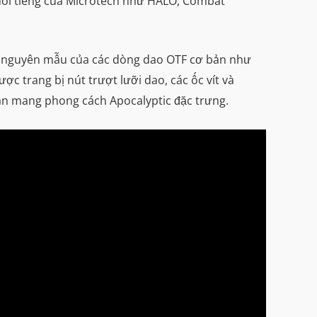
 nổi tiếng của Microtech như HALO, Combat
ên nguyên mẫu của các dòng dao OTF cơ bản như
 trang bị nút trượt lưỡi dao, các ốc vít và
ian mang phong cách Apocalyptic đặc trưng.