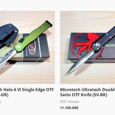
h Halo 6 VI Single Edge OTF
Microtech Ultratech Doubl
V-GR)
Satin OTF Knife (SV-BK)
s
EDC Knives
₫
1.100.000