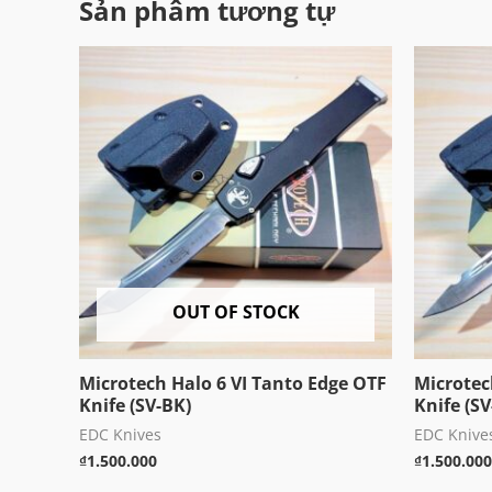
Sản phẩm tương tự
OUT OF STOCK
Microtech Halo 6 VI Tanto Edge OTF
Microtec
Knife (SV-BK)
Knife (S
EDC Knives
EDC Knive
₫
1.500.000
₫
1.500.000