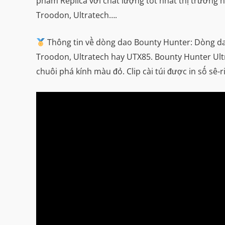
phẩm Replica với chất lượng tốt nhất thị trường
Troodon, Ultratech….
Thông tin về dòng dao Bounty Hunter: Dòng da
Troodon, Ultratech hay UTX85. Bounty Hunter Ultr
chuôi phá kính màu đỏ. Clip cài túi được in số s