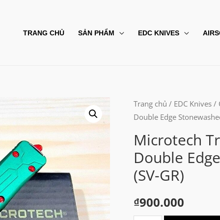
TRANG CHỦ
SẢN PHẨM
EDC KNIVES
AIRS
Trang chủ
/
EDC Knives
/
Double Edge Stonewashed
Microtech T
Double Edge
(SV-GR)
₫
900.000