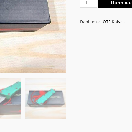
Microtech
Thêm vào
Troodon
Bounty
Danh mục:
OTF Knives
Hunter
Mini
Double
Edge
Stonewashed
OTF
Knife
(SV-
GR)
số
lượng