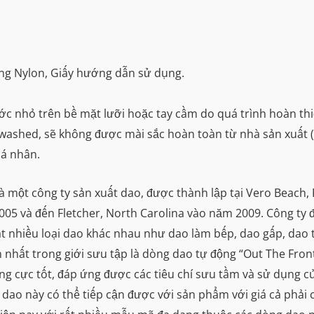
ựng Nylon, Giấy hướng dẫn sử dụng.
ước nhỏ trên bề mặt lưỡi hoặc tay cầm do quá trình hoàn th
newashed, sẽ không được mài sắc hoàn toàn từ nhà sản xuất
cá nhân.
là một công ty sản xuất dao, được thành lập tại Vero Beach
05 và đến Fletcher, North Carolina vào năm 2009. Công ty đã
t nhiều loại dao khác nhau như dao làm bếp, dao gấp, dao 
ến nhất trong giới sưu tập là dòng dao tự động “Out The Fron
ợng cực tốt, đáp ứng được các tiêu chí sưu tầm và sử dụng c
o này có thể tiếp cận được với sản phẩm với giá cả phải c