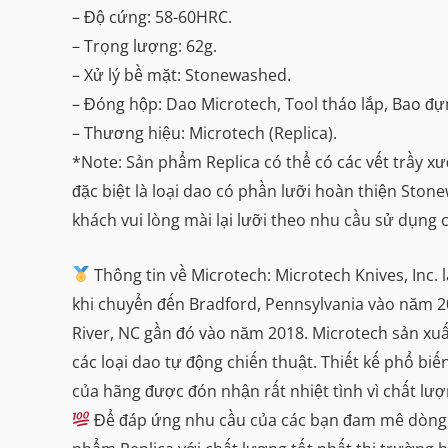
– Độ cứng: 58-60HRC.
– Trọng lượng: 62g.
– Xử lý bề mặt: Stonewashed.
– Đóng hộp: Dao Microtech, Tool tháo lắp, Bao đ
– Thương hiệu: Microtech (Replica).
*Note: Sản phẩm Replica có thể có các vết trầy x
đặc biệt là loại dao có phần lưỡi hoàn thiện Sto
khách vui lòng mài lại lưỡi theo nhu cầu sử dụng 
Thông tin về Microtech: Microtech Knives, Inc. 
khi chuyển đến Bradford, Pennsylvania vào năm 20
River, NC gần đó vào năm 2018. Microtech sản xuấ
các loại dao tự động chiến thuật. Thiết kế phổ bi
của hãng được đón nhận rất nhiệt tình vì chất lư
Để đáp ứng nhu cầu của các bạn đam mê dòng da