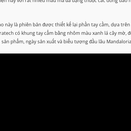
 hiện nay với rất nhiều mẫu mã đa dạng thuộc các dòng dao
o này là phiên bản được thiết kế lại phần tay cầm, dựa tr
atech có khung tay cẩm bằng nhôm màu xanh lá cây mờ, được
ê-ri sản phẩm, ngày sản xuất và biểu tượng đầu lâu Mandalor