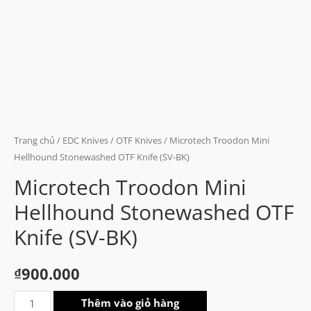
Trang chủ
/
EDC Knives
/
OTF Knives
/ Microtech Troodon Mini
Hellhound Stonewashed OTF Knife (SV-BK)
Microtech Troodon Mini
Hellhound Stonewashed OTF
Knife (SV-BK)
₫
900.000
Microtech
Thêm vào giỏ hàng