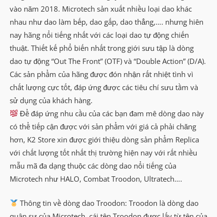
vào năm 2018. Microtech sản xuất nhiều loại dao khác
nhau như dao làm bếp, dao gấp, dao thẳng,…. nhưng hiên
nay hãng nổi tiếng nhất với các loại dao tự động chiến
thuật. Thiết kế phổ biến nhất trong giới sưu tập là dòng
dao tự động “Out The Front” (OTF) và “Double Action” (D/A).
Các sản phẩm của hãng được đón nhận rất nhiệt tình vì
chất lượng cực tốt, đáp ứng được các tiêu chí sưu tầm và
sử dụng của khách hàng.
Để đáp ứng nhu cầu của các bạn đam mê dòng dao này
có thể tiếp cận được với sản phẩm với giá cả phải chăng
hơn, K2 Store xin được giới thiệu dòng sản phẩm Replica
với chất lượng tốt nhất thị trường hiện nay với rất nhiều
mẫu mã đa dạng thuộc các dòng dao nổi tiếng của
Microtech như HALO, Combat Troodon, Ultratech….
Thông tin về dòng dao Troodon: Troodon là dòng dao
quân sự của Microtech, cái tên Troodon được lấy từ tên của