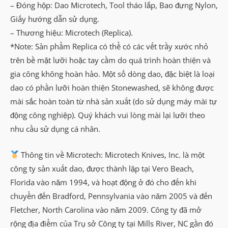
– Đóng hộp: Dao Microtech, Tool tháo lắp, Bao đựng Nylon,
Giấy hướng dẫn sử dụng.
– Thương hiệu: Microtech (Replica).
*Note: Sản phẩm Replica có thể có các vết trầy xước nhỏ
trên bề mặt lưỡi hoặc tay cầm do quá trình hoàn thiện và
gia công không hoàn hảo. Một số dòng dao, đặc biệt là loại
dao có phần lưỡi hoàn thiện Stonewashed, sẽ không được
mài sắc hoàn toàn từ nhà sản xuất (do sử dụng máy mài tự
động công nghiệp). Quý khách vui lòng mài lại lưỡi theo
nhu cầu sử dụng cá nhân.
Thông tin về Microtech: Microtech Knives, Inc. là một
công ty sản xuất dao, được thành lập tại Vero Beach,
Florida vào năm 1994, và hoạt động ở đó cho đến khi
chuyển đến Bradford, Pennsylvania vào năm 2005 và đến
Fletcher, North Carolina vào năm 2009. Công ty đã mở
rộng địa điểm của Trụ sở Công ty tại Mills River, NC gần đó