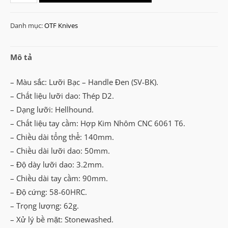
Troodon
Mini
Danh mục:
OTF Knives
Hellhound
Stonewashed
Mô tả
OTF
Knife
– Màu sắc: Lưỡi Bạc – Handle Đen (SV-BK).
(SV-
– Chất liệu lưỡi dao: Thép D2.
BK)
– Dạng lưỡi: Hellhound.
số
– Chất liệu tay cầm: Hợp Kim Nhôm CNC 6061 T6.
lượng
– Chiều dài tổng thể: 140mm.
– Chiều dài lưỡi dao: 50mm.
– Độ dày lưỡi dao: 3.2mm.
– Chiều dài tay cầm: 90mm.
– Độ cứng: 58-60HRC.
– Trọng lượng: 62g.
– Xử lý bề mặt: Stonewashed.