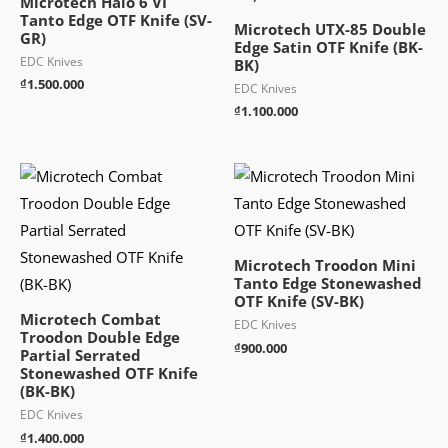
Microtech Halo 6 VI
Tanto Edge OTF Knife (SV-
Microtech UTX-85 Double
GR)
Edge Satin OTF Knife (BK-
EDC Knives
BK)
₫
1.500.000
EDC Knives
₫
1.100.000
Microtech Troodon Mini
Tanto Edge Stonewashed
OTF Knife (SV-BK)
Microtech Combat
EDC Knives
Troodon Double Edge
₫
900.000
Partial Serrated
Stonewashed OTF Knife
(BK-BK)
EDC Knives
₫
1.400.000