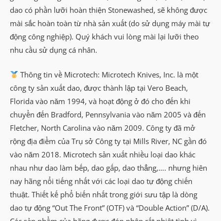
dao có phần lưỡi hoàn thiện Stonewashed, sẽ không được
mài sắc hoàn toàn từ nhà sản xuất (do sử dụng máy mài tự
động công nghiệp). Quý khách vui lòng mài lại lưỡi theo
nhu cầu sử dụng cá nhân.
Thông tin về Microtech: Microtech Knives, Inc. là một
công ty sản xuất dao, được thành lập tại Vero Beach,
Florida vào năm 1994, và hoạt động ở đó cho đến khi
chuyển đến Bradford, Pennsylvania vào năm 2005 và đến
Fletcher, North Carolina vào năm 2009. Công ty đã mở
rộng địa điểm của Trụ sở Công ty tại Mills River, NC gần đó
vào năm 2018. Microtech sản xuất nhiều loại dao khác
nhau như dao làm bếp, dao gấp, dao thẳng,…. nhưng hiên
nay hãng nổi tiếng nhất với các loại dao tự động chiến
thuật. Thiết kế phổ biến nhất trong giới sưu tập là dòng
dao tự động “Out The Front” (OTF) và “Double Action” (D/A).
Các sản phẩm của hãng được đón nhận rất nhiệt tình vì