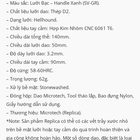
– Màu sắc: Lưỡi Bạc – Handle Xanh (SV-GR).
(SV-
– Chất liệu lưỡi dao: Thép D2.
GR)
– Dạng lưỡi: Hellhound.
số
– Chất liệu tay cầm: Hợp Kim Nhôm CNC 6061 T6.
lượng
– Chiều dài tổng thể: 140mm.
– Chiều dài lưỡi dao: 50mm.
– Độ dày lưỡi dao: 3.2mm.
– Chiều dài tay cầm: 90mm.
– Độ cứng: 58-60HRC.
– Trọng lượng: 62g.
– Xử lý bề mặt: Stonewashed.
– Đóng hộp: Dao Microtech, Tool tháo lắp, Bao đựng Nylon,
Giấy hướng dẫn sử dụng.
– Thương hiệu: Microtech (Replica).
*Note: Sản phẩm Replica có thể có các vết trầy xước nhỏ
trên bề mặt lưỡi hoặc tay cầm do quá trình hoàn thiện và
gia công không hoàn hảo. Một số dòng dao, đặc biệt là loại