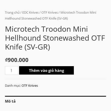
Trang chủ
/
EDC Knives
/
OTF Knives
/ Microtech Troodon Mini
Hellhound Stonewashed OTF Knife (SV-GR)
Microtech Troodon Mini
Hellhound Stonewashed OTF
Knife (SV-GR)
₫
900.000
Microtech
Thêm vào giỏ hàng
Troodon
Mini
Danh mục:
OTF Knives
Hellhound
Stonewashed
Mô tả
OTF
Knife