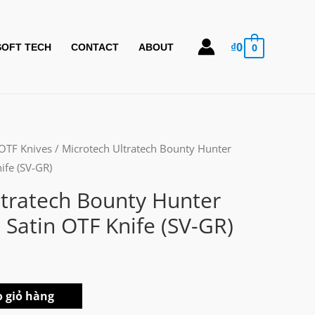
₫
0
0
SOFT TECH
CONTACT
ABOUT
OTF Knives
/ Microtech Ultratech Bounty Hunter
ife (SV-GR)
ltratech Bounty Hunter
Satin OTF Knife (SV-GR)
 giỏ hàng