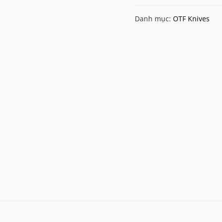
Bounty
Danh mục:
OTF Knives
Hunter
Double
Edge
Satin
OTF
Knife
(SV-
GR)
số
lượng