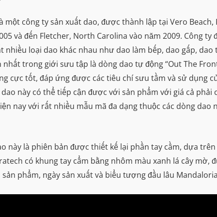
là một công ty sản xuất dao, được thành lập tại Vero Beach
05 và đến Fletcher, North Carolina vào năm 2009. Công ty đã
t nhiều loại dao khác nhau như dao làm bếp, dao gấp, dao 
ến nhất trong giới sưu tập là dòng dao tự động “Out The Fron
ợng cực tốt, đáp ứng được các tiêu chí sưu tầm và sử dụng c
o này có thể tiếp cận được với sản phẩm với giá cả phải c
 hiện nay với rất nhiều mẫu mã đa dạng thuộc các dòng dao
o này là phiên bản được thiết kế lại phần tay cầm, dựa tr
atech có khung tay cẩm bằng nhôm màu xanh lá cây mờ, được
ê-ri sản phẩm, ngày sản xuất và biểu tượng đầu lâu Mandalor