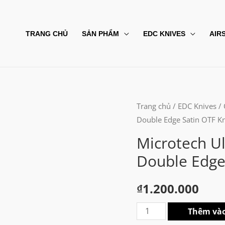
TRANG CHỦ
SẢN PHẨM
EDC KNIVES
AIR
Trang chủ
/
EDC Knives
/
Double Edge Satin OTF Kn
Microtech U
Double Edge 
₫
1.200.000
Microtech
Thêm vào
Ultratech