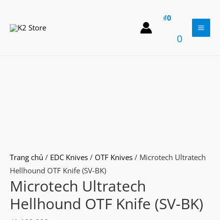
Skip
₫
0
to
content
Mai
0
Men
Trang chủ
/
EDC Knives
/
OTF Knives
/ Microtech Ultratech
Hellhound OTF Knife (SV-BK)
Microtech Ultratech
Hellhound OTF Knife (SV-BK)