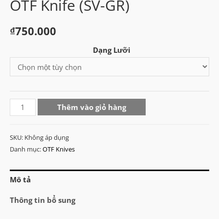
OTF Knife (SV-GR)
₫
750.000
Dạng Lưỡi
Microtech
Thêm vào giỏ hàng
Ultratech
Mini
SKU:
Không áp dụng
OTF
Danh mục:
OTF Knives
Knife
(SV-
Mô tả
GR)
số
Thông tin bổ sung
lượng