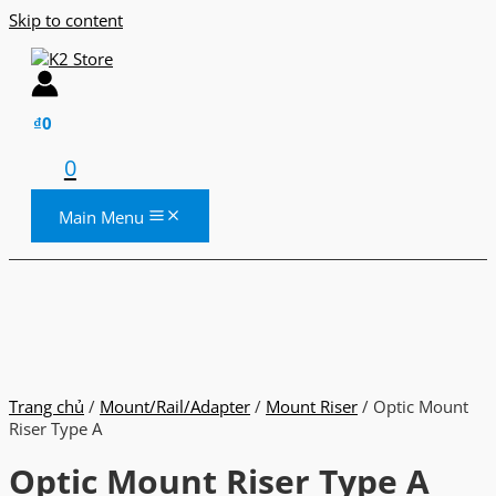
Skip to content
₫
0
0
Main Menu
Trang chủ
/
Mount/Rail/Adapter
/
Mount Riser
/ Optic Mount
Riser Type A
Optic Mount Riser Type A