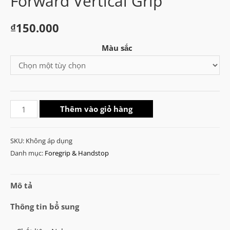
Forward Vertical Grip
₫
150.000
Màu sắc
MP
Thêm vào giỏ hàng
Knights
Armament
SKU:
Không áp dụng
KAC
Danh mục:
Foregrip & Handstop
Forward
Vertical
Mô tả
Grip
số
Thông tin bổ sung
lượng