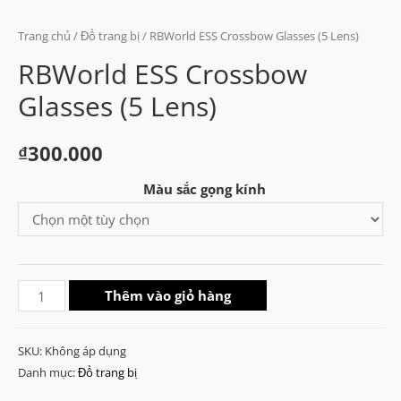
Trang chủ
/
Đồ trang bị
/ RBWorld ESS Crossbow Glasses (5 Lens)
RBWorld ESS Crossbow
Glasses (5 Lens)
₫
300.000
Màu sắc gọng kính
RBWorld
Thêm vào giỏ hàng
ESS
Crossbow
SKU:
Không áp dụng
Glasses
Danh mục:
Đồ trang bị
(5