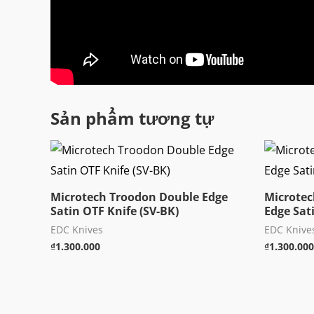
Sản phẩm tương tự
Microtech Troodon Double Edge
Microte
Satin OTF Knife (SV-BK)
Edge Sat
EDC Knives
EDC Knive
₫
1.300.000
₫
1.300.000