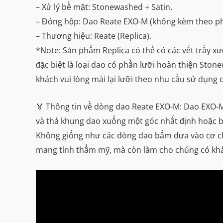
– Xử lý bề mặt: Stonewashed + Satin.
– Đóng hộp: Dao Reate EXO-M (không kèm theo ph
– Thương hiệu: Reate (Replica).
*Note: Sản phẩm Replica có thể có các vết trầy x
đặc biệt là loại dao có phần lưỡi hoàn thiện Sto
khách vui lòng mài lại lưỡi theo nhu cầu sử dụng 
🏅 Thông tin về dòng dao Reate EXO-M: Dao EXO-M 
và thả khung dao xuống một góc nhất định hoặc bằ
Không giống như các dòng dao bấm dựa vào cơ chế
mang tính thẩm mỹ, mà còn làm cho chúng có khả n