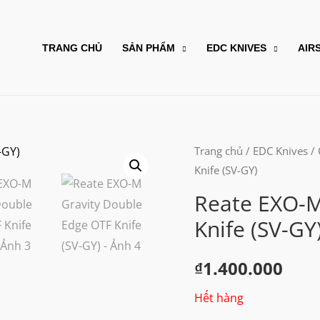
TRANG CHỦ
SẢN PHẨM
EDC KNIVES
AIR
Trang chủ
/
EDC Knives
/
Knife (SV-GY)
Reate EXO-M
Knife (SV-GY
₫
1.400.000
Hết hàng