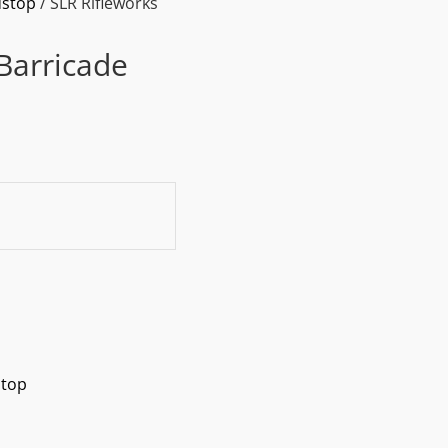
dstop
/ SLR Rifleworks
Barricade
stop