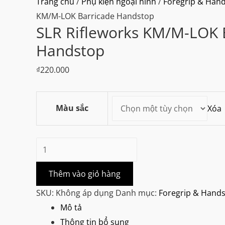
Trang chủ
/
Phụ kiện ngoại hình
/
Foregrip & Han
KM/M-LOK Barricade Handstop
SLR Rifleworks KM/M-LOK 
Handstop
₫
220.000
Màu sắc
Xóa
SLR
Rifleworks
KM/M-
Thêm vào giỏ hàng
LOK
SKU:
Không áp dụng
Danh mục:
Foregrip & Hand
Barricade
Mô tả
Handstop
Thông tin bổ sung