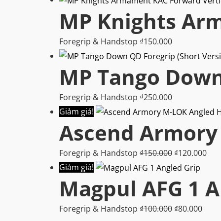
MP Knights Arm
Foregrip & Handstop
₫
150.000
MP Tango Down 
Foregrip & Handstop
₫
250.000
Giảm giá!
Ascend Armory
Giá
Giá
Foregrip & Handstop
₫
150.000
₫
120.000
gốc
hiệ
Giảm giá!
Magpul AFG 1 A
là:
tại
₫150.000.
là:
Giá
Giá
Foregrip & Handstop
₫
100.000
₫
80.000
₫12