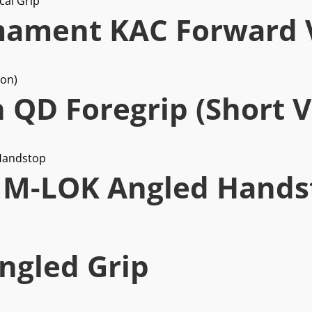
ament KAC Forward V
QD Foregrip (Short V
 M-LOK Angled Hands
n
ngled Grip
0.000.