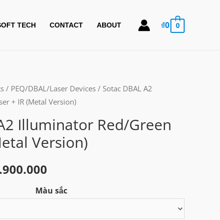
₫
0
0
SOFT TECH
CONTACT
ABOUT
ts
/
PEQ/DBAL/Laser Devices
/ Sotac DBAL A2
er + IR (Metal Version)
A2 Illuminator Red/Green
Metal Version)
Khoảng
.900.000
giá:
Màu sắc
từ