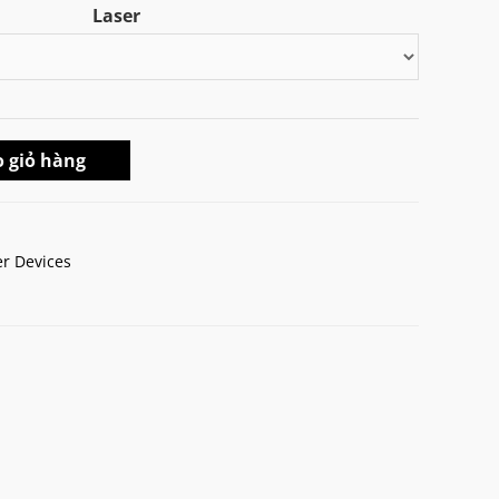
Laser
₫2.750.000
đến
₫2.900.000
 giỏ hàng
r Devices