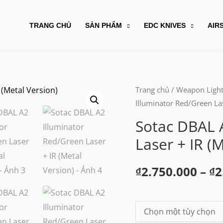
TRANG CHỦ
SẢN PHẨM
EDC KNIVES
AIR
Trang chủ
/
Weapon Ligh
Illuminator Red/Green Las
Sotac DBAL 
Laser + IR (
₫
2.750.000
–
₫
2