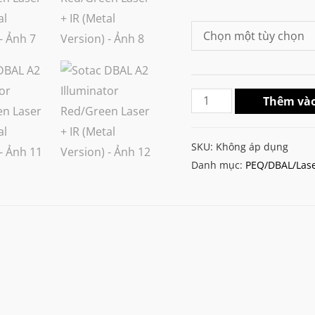
Sotac
Thêm vào
DBAL
A2
SKU:
Không áp dụng
Illuminator
Danh mục:
PEQ/DBAL/Lase
Red/Green
Laser
+
IR
(Metal
Version)
số