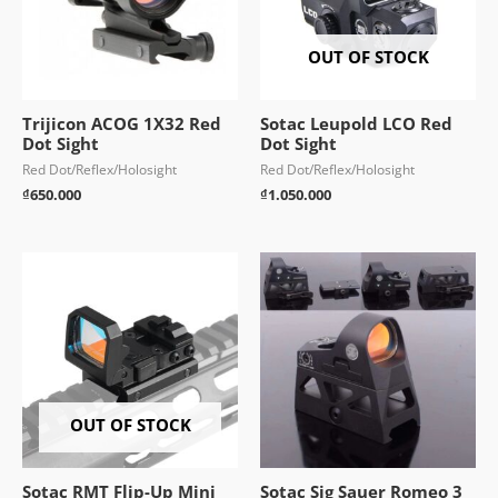
OUT OF STOCK
Trijicon ACOG 1X32 Red
Sotac Leupold LCO Red
Dot Sight
Dot Sight
Red Dot/Reflex/Holosight
Red Dot/Reflex/Holosight
₫
650.000
₫
1.050.000
OUT OF STOCK
Sotac RMT Flip-Up Mini
Sotac Sig Sauer Romeo 3