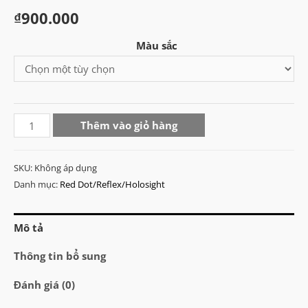
₫
900.000
Màu sắc
Sotac
Thêm vào giỏ hàng
Trijicon
RMR
SKU:
Không áp dụng
Mini
Danh mục:
Red Dot/Reflex/Holosight
Red
Dot
Mô tả
Sight
số
Thông tin bổ sung
lượng
Đánh giá (0)