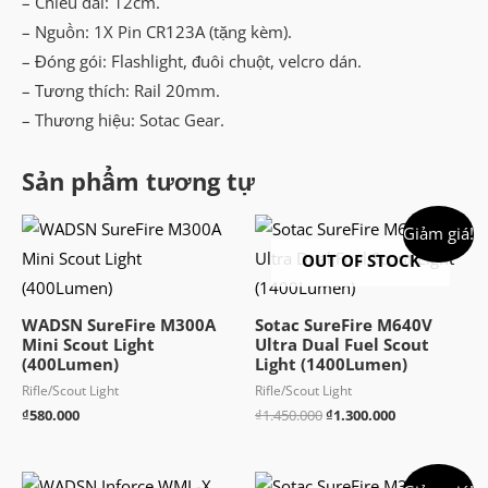
– Chiều dài: 12cm.
– Nguồn: 1X Pin CR123A (tặng kèm).
– Đóng gói: Flashlight, đuôi chuột, velcro dán.
– Tương thích: Rail 20mm.
– Thương hiệu: Sotac Gear.
Sản phẩm tương tự
Giảm giá!
OUT OF STOCK
WADSN SureFire M300A
Sotac SureFire M640V
Mini Scout Light
Ultra Dual Fuel Scout
(400Lumen)
Light (1400Lumen)
Rifle/Scout Light
Rifle/Scout Light
Giá
Giá
₫
580.000
₫
1.450.000
₫
1.300.000
gốc
hiện
là:
tại
₫1.450.000.
là:
₫1.300.000.