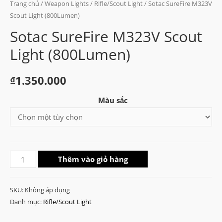
Trang chủ
/
Weapon Lights
/
Rifle/Scout Light
/ Sotac SureFire M323V
Scout Light (800Lumen)
Sotac SureFire M323V Scout
Light (800Lumen)
₫
1.350.000
Màu sắc
Sotac
Thêm vào giỏ hàng
SureFire
M323V
SKU:
Không áp dụng
Scout
Danh mục:
Rifle/Scout Light
Light