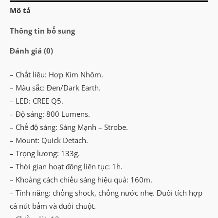
(800Lumen)
Mô tả
số
lượng
Thông tin bổ sung
Đánh giá (0)
– Chất liệu: Hợp Kim Nhôm.
– Màu sắc: Đen/Dark Earth.
– LED: CREE Q5.
– Độ sáng: 800 Lumens.
– Chế độ sáng: Sáng Mạnh – Strobe.
– Mount: Quick Detach.
– Trọng lượng: 133g.
– Thời gian hoạt động liên tục: 1h.
– Khoảng cách chiếu sáng hiệu quả: 160m.
– Tính năng: chống shock, chống nước nhẹ. Đuôi tích hợp
cả nút bấm và đuôi chuột.