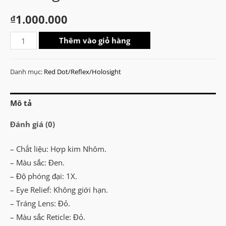
₫
1.000.000
Vortex
Thêm vào giỏ hàng
Optics
SPARC
Danh mục:
Red Dot/Reflex/Holosight
AR
Red
Mô tả
Dot
Sight
Đánh giá (0)
số
lượng
– Chất liệu: Hợp kim Nhôm.
– Màu sắc: Đen.
– Độ phóng đại: 1X.
– Eye Relief: Không giới hạn.
– Tráng Lens: Đỏ.
– Màu sắc Reticle: Đỏ.