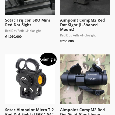
Sotac Trijicon SRO Mini
Aimpoint CompM2 Red
Red Dot Sight
Dot Sight (L-Shaped
Mount)
Red Dot/Reflex/Holosight
Red Dot/Reflex/Holosight
₫
1.050.000
₫
700.000
Giảm giá!
Sotac Aimpoint Micro T-2
Aimpoint CompM2 Red
Red Dot Sight (LEAP 1.54″
Dot Sight (Cantilever