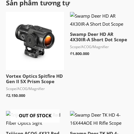
Sản phẩm tương tự
Swamp Deer HD AR
4X30IR-A Short Dot Scope
Scope/ACOG/Magnifier
₫
1.800.000
Vortex Optics Spitfire HD
Gen II 5X Prism Scope
Scope/ACOG/Magnifier
₫
2.150.000
OUT OF STOCK
Trijicon ACOG 4X32 Red
Swamp Deer TK HD 4-