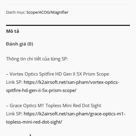
HD
Gen
Danh mục:
Scope/ACOG/Magnifier
II
5X
Mô tả
Prism
Scope
Đánh giá (0)
+
M1
Thông tin chi tiết của từng SP:
Topless
– Vortex Optics Spitfire HD Gen II 5X Prism Scope
Mini
Link SP:
https://k2airsoft.net/san-pham/vortex-optics-
Red
spitfire-hd-gen-ii-5x-prism-scope/
Dot
Sight
– Grace Optics M1 Topless Mini Red Dot Sight
số
Link SP:
https://k2airsoft.net/san-pham/grace-optics-m1-
lượng
topless-mini-red-dot-sight/