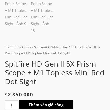
Trang chủ
/
Optics
/
Scope/ACOG/Magnifier
/ Spitfire HD Gen II 5X
Prism Scope + M1 Topless Mini Red Dot Sight
Spitfire HD Gen II 5X Prism
Scope + M1 Topless Mini Red
Dot Sight
₫
2.850.000
Spitfire
Thêm vào giỏ hàng