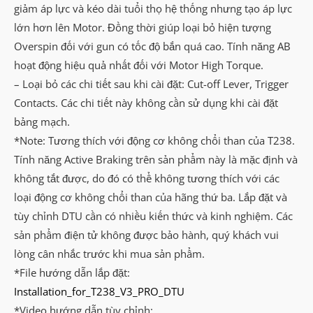
giảm áp lực và kéo dài tuổi thọ hệ thống nhưng tạo áp lực
lớn hơn lên Motor. Đồng thời giúp loại bỏ hiện tượng
Overspin đối với gun có tốc độ bắn quá cao. Tính năng AB
hoạt động hiệu quả nhất đối với Motor High Torque.
– Loại bỏ các chi tiết sau khi cài đặt: Cut-off Lever, Trigger
Contacts. Các chi tiết này không cần sử dụng khi cài đặt
bảng mạch.
*Note: Tương thích với động cơ không chổi than của T238.
Tính năng Active Braking trên sản phẩm này là mặc định và
không tắt được, do đó có thể không tương thích với các
loại động cơ không chổi than của hãng thứ ba. Lắp đặt và
tùy chỉnh DTU cần có nhiều kiến thức và kinh nghiệm. Các
sản phẩm điện tử không được bảo hành, quý khách vui
lòng cân nhắc trước khi mua sản phẩm.
*File hướng dẫn lắp đặt:
Installation_for_T238_V3_PRO_DTU
*Video hướng dẫn tùy chỉnh: