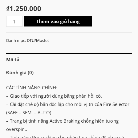
₫
1.250.000
T238
Thêm vào giỏ hàng
Version
3
Danh mục:
DTU/Mosfet
PRO
(V1.1)
Mô tả
Drop-
in
Đánh giá (0)
Optical
MOSFET
CÁC TÍNH NĂNG CHÍNH:
số
– Giao tiếp với người dùng bằng phản hồi cò.
lượng
– Cài đặt chế độ bắn độc lập cho mỗi vị trí của Fire Selector
(SAFE – SEMI – AUTO).
– Trang bị tính năng Active Braking chống hiện tượng
overspin..
– Tính năng Pre-cocking cho phép tinh chỉnh độ nhạy cò