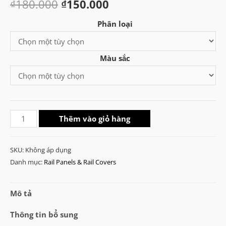
Giá
Giá
₫
180.000
₫
150.000
gốc
hiện
Phân loại
là:
tại
Màu sắc
₫180.000.
là:
₫150.000.
WADSN
Thêm vào giỏ hàng
BCM
KM/M-
SKU:
Không áp dụng
LOK
Danh mục:
Rail Panels & Rail Covers
Rail
Panels
Mô tả
Type
A
Thông tin bổ sung
số