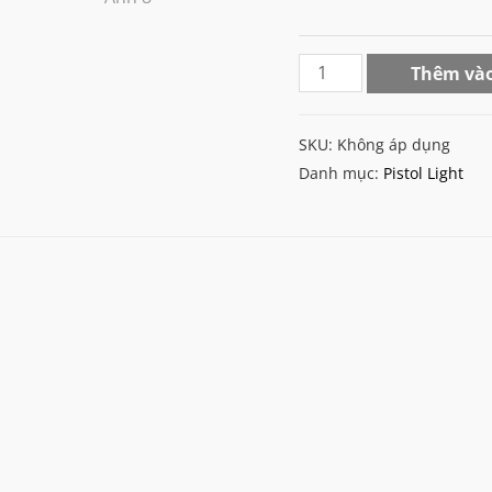
WADSN
Thêm vào
T-
1
SKU:
Không áp dụng
HL
Danh mục:
Pistol Light
Pistol
Light
+
Laser
(800Lumen)
số
lượng