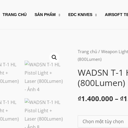
TRANG CHỦ
SẢN PHẨM
EDC KNIVES
AIRSOFT T
Trang chủ
/
Weapon Ligh
(800Lumen)
WADSN T-1 HL
(800Lumen)
₫
1.400.000
–
₫
1