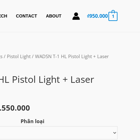
₫
950.000
1
ECH
CONTACT
ABOUT
ts
/
Pistol Light
/ WADSN T-1 HL Pistol Light + Laser
 Pistol Light + Laser
Khoảng
.550.000
giá:
Phân loại
từ