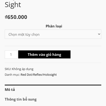
Sight
₫
650.000
Phân loại
Trijicon
Thêm vào giỏ hàng
ACOG
1X32
SKU:
Không áp dụng
Red
Danh mục:
Red Dot/Reflex/Holosight
Dot
Sight
Mô tả
số
lượng
Thông tin bổ sung