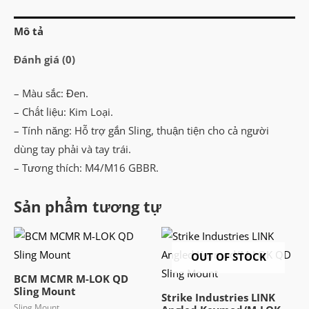
Sling
Mô tả
Mount
số
Đánh giá (0)
lượng
– Màu sắc: Đen.
– Chất liệu: Kim Loại.
– Tính năng: Hỗ trợ gắn Sling, thuận tiện cho cả người
dùng tay phải và tay trái.
– Tương thích: M4/M16 GBBR.
Sản phẩm tương tự
OUT OF STOCK
BCM MCMR M-LOK QD
Sling Mount
Strike Industries LINK
Sling Mount