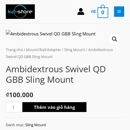
Skip
to
₫
0
0
Main
content
Men
Trang chủ
/
Mount/Rail/Adapter
/
Sling Mount
/ Ambidextrous
Swivel QD GBB Sling Mount
Ambidextrous Swivel QD
GBB Sling Mount
₫
100.000
Ambidextrous
Thêm vào giỏ hàng
Swivel
QD
Danh mục:
Sling Mount
GBB