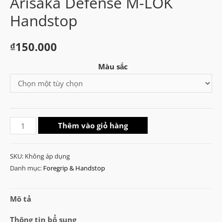
Arisaka Defense M-LOK
Handstop
₫
150.000
Màu sắc
Arisaka
Thêm vào giỏ hàng
Defense
M-
SKU:
Không áp dụng
LOK
Danh mục:
Foregrip & Handstop
Handstop
số
Mô tả
lượng
Thông tin bổ sung