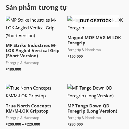
Sản phẩm tương tự
OUT OF STOCK
Magpul MOE MVG M-LOK
Foregrip
MP Strike Industries M-
Foregrip & Handstop
LOK Angled Vertical Grip
(Short Version)
₫
150.000
Foregrip & Handstop
₫
180.000
True North Concepts
MP Tango Down QD
KM/M-LOK Gripstop
Foregrip (Long Version)
Foregrip & Handstop
Foregrip & Handstop
Khoảng
₫
200.000
–
₫
220.000
₫
280.000
giá: