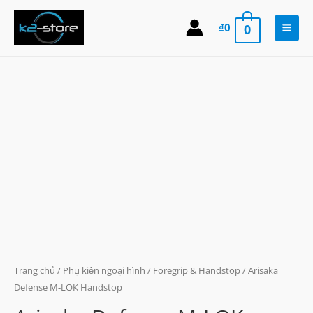
Skip
to
₫
0
0
Main
content
Men
Trang chủ
/
Phụ kiện ngoại hình
/
Foregrip & Handstop
/ Arisaka
Defense M-LOK Handstop