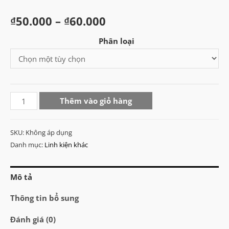
Khoảng
₫
50.000
–
₫
60.000
giá:
Phân loại
từ
₫50.000
SHS
đến
Thêm vào giỏ hàng
High
₫60.000
Speed
SKU:
Không áp dụng
Piston
Danh mục:
Linh kiện khác
+
13.5
Mô tả
Steel
Teeth
Thông tin bổ sung
Piston
Đánh giá (0)
Rack