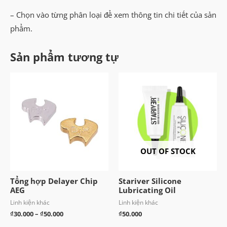
số
– Chọn vào từng phân loại để xem thông tin chi tiết của sản
lượng
phẩm.
Sản phẩm tương tự
OUT OF STOCK
Tổng hợp Delayer Chip
Stariver Silicone
AEG
Lubricating Oil
Linh kiện khác
Linh kiện khác
Khoảng
₫
30.000
–
₫
50.000
₫
50.000
giá: